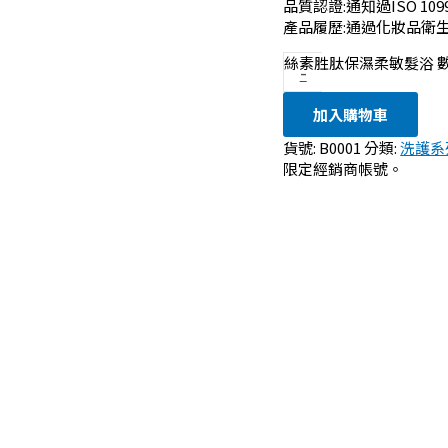
品質認證:通知過ISO 1
產品履歷:通過化妝品衛生
絲素胜肽保濕柔敏髮浴 
-
加入購物車
貨號:
B0001
分類:
洗護系
限定經銷商帳號。