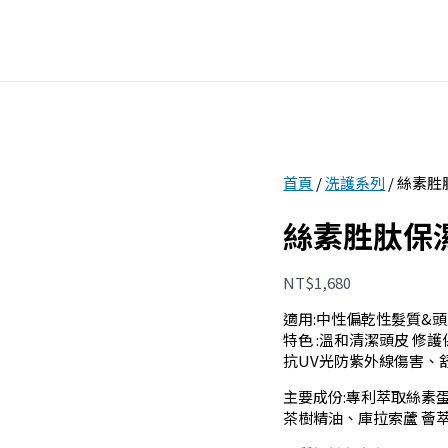
首頁
/
洗護系列
/ 絲素
絲素胜肽保
NT$
1,680
適用:中性偏乾性髮質&
特色 :溫和清潔頭皮 修
抗UV光防紫外線傷害、
主要成份:專利萃取絲素
茶樹精油、庫拉索蘆 薈