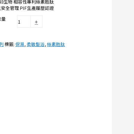
0993生物 相容性專利絲素胜肽
安全管理 PIF生產履歷認證
數量
+
列
標籤:
保濕
,
柔敏髮浴
,
絲素胜肽