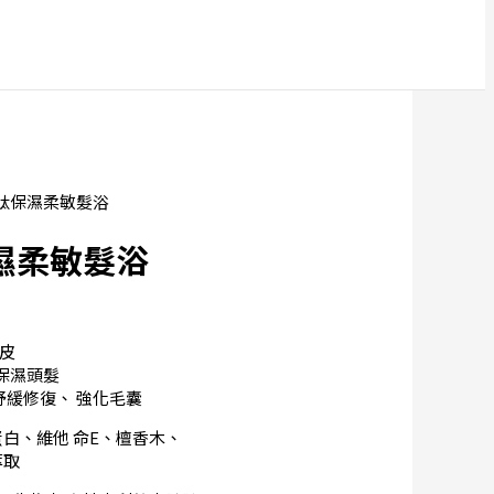
胜肽保濕柔敏髮浴
濕柔敏髮浴
頭皮
護保濕頭髮
舒緩修復、 強化毛囊
蛋白、維他 命E、檀香木、
萃取