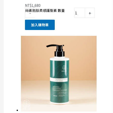
NT$
1,680
絲素胜肽柔順護髮素 數量
-
+
加入購物車