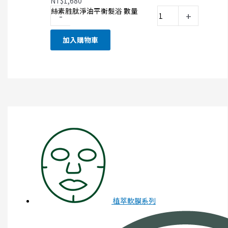
NT$
1,680
絲素胜肽淨油平衡髮浴 數量
-
+
加入購物車
植萃軟膜系列