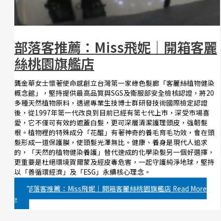
部落客推薦：Miss飛妮｜開箱客麗
絲桃園旗艦店
龔金華女士懷著使命感創立台灣第一家綠色髮廊「客麗絲植物健染
概念館」，堅持提供最高品質與SGS及衛服部安全檢核認證，將20
多種天然植物原料，透過專業生技博士群研發技術國際檢定認證
後，從1997年第一代改良到目前已經有第七代上市，深受市場喜
愛，它不僅可有效的遮蓋白髮，更可深層清潔護理頭皮，強韌髮
根。植物裡的特殊成分「花醌」有著神奇的養毛育毛功效，會在頭
髮形成一道保護膜，使頭髮光澤無比。健康、養身是現代人追求
的，「天然的植物健染養護」替代速成的化學染髮另一個好選擇，
更重要是杜絕環境賀爾蒙及經皮毒危害，一起守護純淨地球，堅持
以「善循環經濟」及「ESG」永續核心理念。
部落客推薦：Miss飛妮｜開箱客麗絲桃園旗艦店
Read More
»