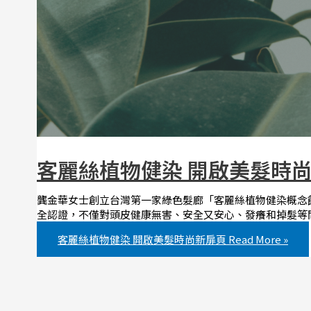
客麗絲植物健染 開啟美髮時
龔金華女士創立台灣第一家綠色髮廊「客麗絲植物健染概念館
全認證，不僅對頭皮健康無害、安全又安心、發癢和掉髮等
客麗絲植物健染 開啟美髮時尚新扉頁
Read More »