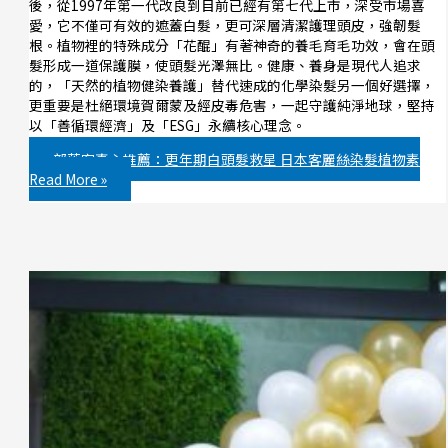
後，從1997年第一代改良到目前已經有第七代上市，深受市場喜
愛，它不僅可有效的遮蓋白髮，更可深層清潔護理頭皮，強韌髮
根。植物裡的特殊成分「花醌」有著神奇的養毛育毛功效，會在頭
髮形成一道保護膜，使頭髮光澤無比。健康、養身是現代人追求
的，「天然的植物健染養護」替代速成的化學染髮另一個好選擇，
更重要是杜絕環境賀爾蒙及經皮毒危害，一起守護純淨地球，堅持
以「善循環經濟」及「ESG」永續核心理念。
部落客真心推薦：更年期白頭髮救星 日本客麗絲染髮植物素
Read More »