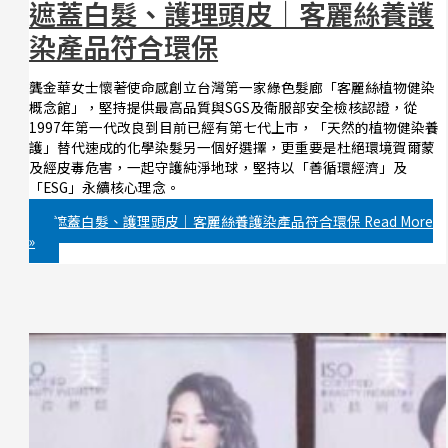
遮蓋白髮、護理頭皮｜客麗絲養護
染產品符合環保
龔金華女士懷著使命感創立台灣第一家綠色髮廊「客麗絲植物健染
概念館」，堅持提供最高品質與SGS及衛服部安全檢核認證，從
1997年第一代改良到目前已經有第七代上市，「天然的植物健染養
護」替代速成的化學染髮另一個好選擇，更重要是杜絕環境賀爾蒙
及經皮毒危害，一起守護純淨地球，堅持以「善循環經濟」及
「ESG」永續核心理念。
遮蓋白髮、護理頭皮｜客麗絲養護染產品符合環保
Read More
»