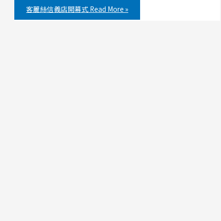
客麗絲信義店開幕式
Read More »