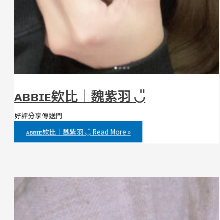
ᴀʙʙɪᴇ欸比｜魏紫羽 ◡̎
好評分享傳送門
ᴀʙʙɪᴇ欸比｜魏紫羽 ◡̎
Read More »