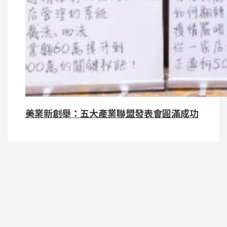
美業新創舉：五大產業聯盟發表會圓滿成功