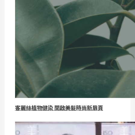
客麗絲植物健染 開啟美髮時尚新扉頁