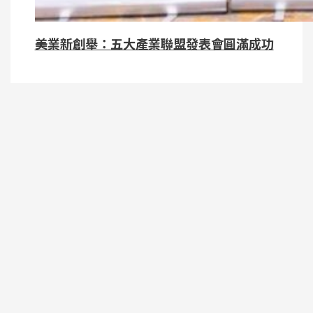
美業新創舉：五大產業聯盟發表會圓滿成功