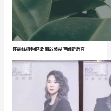
客麗絲植物健染 開啟美髮時尚新扉頁