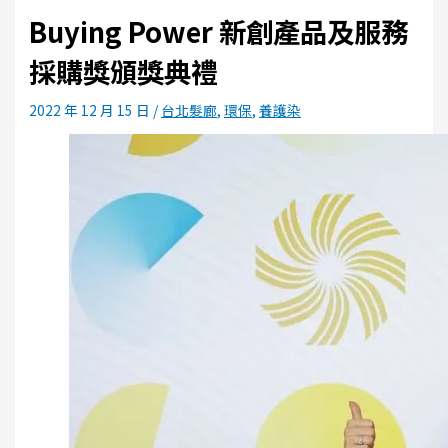
Buying Power 新創產品及服務
採購獎頒獎典禮
2022 年 12 月 15 日
/
台北髮廊
,
環保
,
養護染