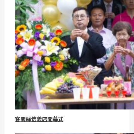
客麗絲信義店開幕式